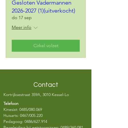
Gesloten Vadermannen
2026-2027 (1)(uitverkocht)
do 17 sep
Meer info
Cirkel volzet
Contact
Kortrijksestraat 359A, 3010 Kessel-Lo
Telefoon
Kinesist:
0485/080.069
Huisarts:
0467/005.220
Pedagoog:
0486/627.914
Begeleiding bij eetstoornissen:
0489/260.081