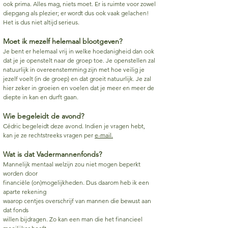
ook prima. Alles mag, niets moet. Er is ruimte voor zowel
diepgang als plezier; er wordt dus ook vaak gelachen!
Het is dus niet altijd serieus.
Moet ik mezelf helemaal blootgeven?
Je bent er helemaal vrij in welke hoedanigheid dan ook
dat je je openstelt naar de groep toe. Je openstellen zal
natuurlijk in overeenstemming zijn met hoe veilig je
jezelf voelt (in de groep) en dat groeit natuurlijk. Je zal
hier zeker in groeien en voelen dat je meer en meer de
diepte in kan en durft gaan.
Wie begeleidt de avond?
Cédric begeleidt deze avond. Indien je vragen hebt,
kan je ze rechtstreeks vragen per
e-mail.
Wat is dat Vadermannenfonds?
Mannelijk mentaal welzijn zou niet mogen beperkt
worden door
financiële (on)mogelijkheden. Dus daarom heb ik een
aparte rekening
waarop centjes overschrijf van mannen die bewust aan
dat fonds
willen bijdragen. Zo kan een man die het financieel