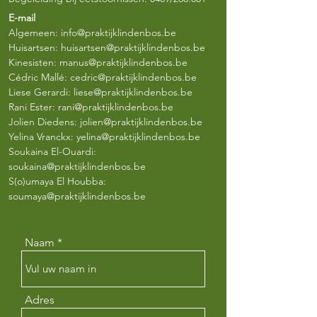
E-mail
Algemeen:
info@praktijklindenbos.be
Huisartsen:
huisartsen@praktijklindenbos.be
Kinesisten:
manus@praktijklindenbos.be
Cédric Mallé:
cedric@praktijklindenbos.be
Liese Gerardi:
liese@praktijklindenbos.be
Rani Ester: rani@praktijklindenbos.be
Jolien Diedens:
jolien@praktijklindenbos.be
Yelina Vranckx:
yelina@praktijklindenbos.be
Soukaina El-Ouardi:
soukaina@praktijklindenbos.be
S(o)umaya El Houbba:
soumaya@praktijklindenbos.be
Naam
Adres