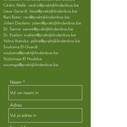
Cédric Mallé:
cedric@praktijklindenbos.be
Liese Gerardi:
liese@praktijklindenbos.be
Rani Ester: rani@praktijklindenbos.be
Jolien Diedens:
jolien@praktijklindenbos.be
Dr. Sanne:
sanne@praktijklindenbos.be
Dr. Evalien:
evalien@praktijklindenbos.be
Yelina Vranckx:
yelina@praktijklindenbos.be
Soukaina El-Ouardi:
soukaina@praktijklindenbos.be
S(o)umaya El Houbba:
soumaya@praktijklindenbos.be
Naam
Adres