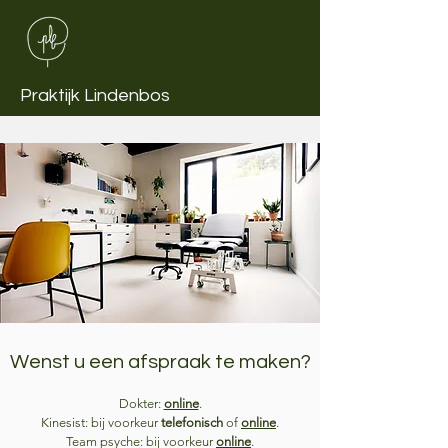
Praktijk Lindenbos
Kortrijksestraat 359A, 3010, Kessel-Lo
Wenst u een afspraak te maken?
Dokter:
online
.
Kinesist: bij voorkeur
telefonisch
of
online
.
Team psyche: bij voorkeur
online
.