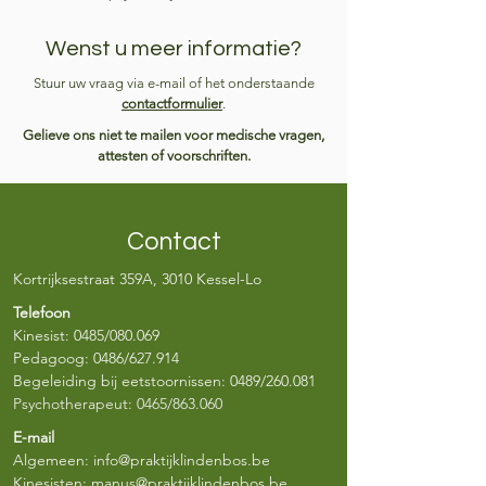
Wenst u meer informatie?
Stuur uw vraag via e-mail of het onderstaande
contactformulier
.
Gelieve ons niet te mailen voor medische vragen,
attesten of voorschriften.
Contact
Kortrijksestraat 359A, 3010 Kessel-Lo
Telefoon
Kinesist:
0485/080.069
Pedagoog:
0486/627.914
Begeleiding bij eetstoornissen:
0489/260.081
Psychotherapeut:
0465/863.060
E-mail
Algemeen:
info@praktijklindenbos.be
Kinesisten:
manus@praktijklindenbos.be