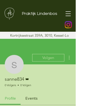
Praktijk Lindenbos
Kortrijksestraat 359A, 3010, Kessel-Lo
Meer acties
Volgen
sanne834
Beheerder
sanne834
0 Volgers
0 Volgen
Profile
Events