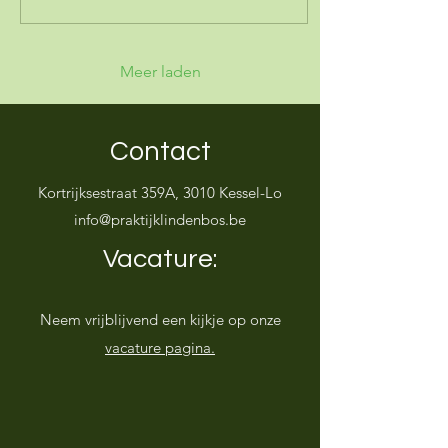
Integratieve geneeskunde
Dr. Sanne en dr. Evalien
besloten om niet meer
onder de noemer ‘huisarts’
Meer laden
te werken. We garanderen
geen acute, niet-planbare
zorg. Onze volledige focus
ligt op een meer
Contact
integratieve vorm van
geneeskunde. Hierbij
Kortrijksestraat 359A, 3010 Kessel-Lo
kijken we op een diepere
info@praktijklindenbos.be
en bredere...
Vacature:
Neem vrijblijvend een kijkje op onze
vacature pagina.