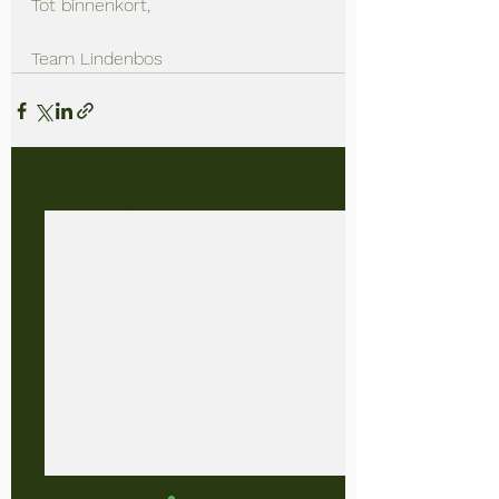
Tot binnenkort, 
Team Lindenbos
Alles weergeven
Recente blogposts