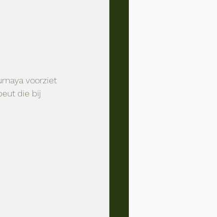
umaya voorziet 
eut die bij 