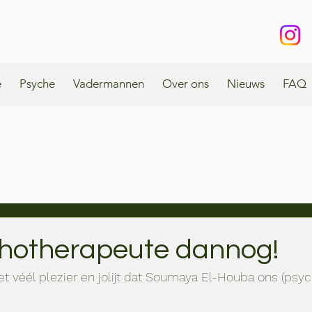
enbos
e
Psyche
Vadermannen
Over ons
Nieuws
FAQ
hotherapeute dannog!
véél plezier en jolijt dat Soumaya El-Houba ons (psyc