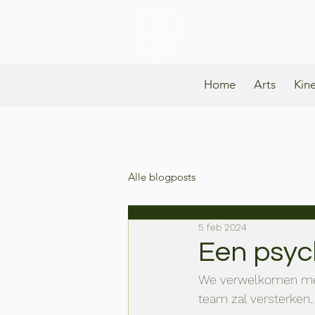
Praktijk Lind
Home
Arts
Kin
Alle blogposts
5 feb 2024
Een psyc
We verwelkomen met 
team zal versterken..