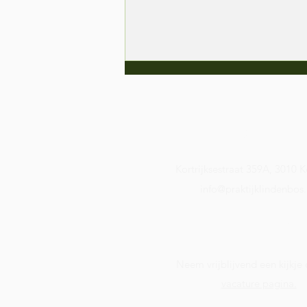
Contact
Kortrijksestraat 359A, 3010 K
info@praktijklindenbos
Mannenwat?
MannenCIRKELS!
Vacature:
Neem vrijblijvend een kijkje
vacature pagina.