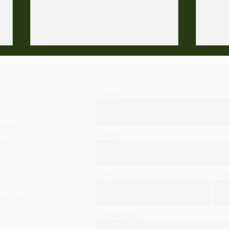
Naam
It's 
essel-Lo
Adres
.be
Team bekkenbodem wordt
groter!
E-mail
Tel
 op onze
Onderwerp