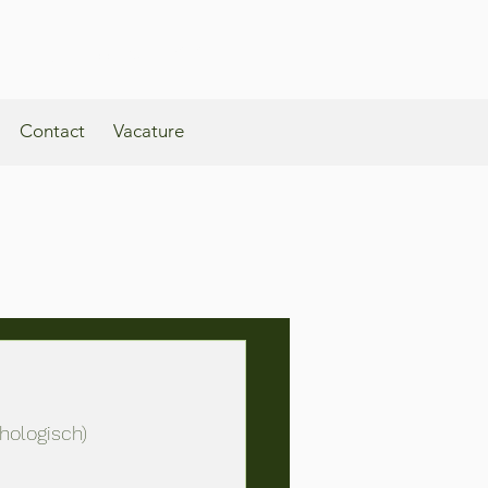
Kortrijksestraat 359A, 3010, Kessel-Lo
Contact
Vacature
hologisch) 