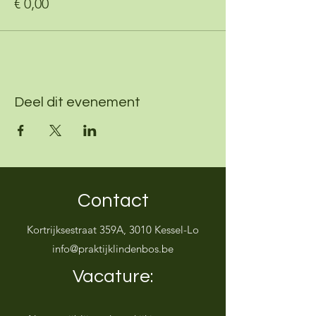
€ 0,00
Deel dit evenement
Contact
Kortrijksestraat 359A, 3010 Kessel-Lo
info@praktijklindenbos.be
Vacature: