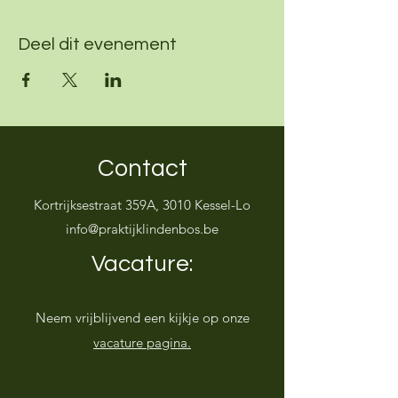
Deel dit evenement
Contact
Kortrijksestraat 359A, 3010 Kessel-Lo
info@praktijklindenbos.be
Vacature:
Neem vrijblijvend een kijkje op onze
vacature pagina.