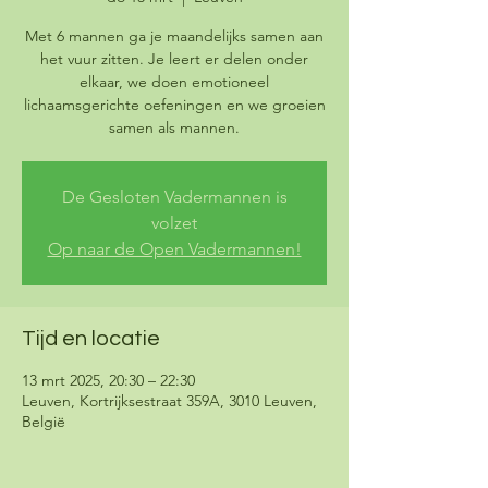
Met 6 mannen ga je maandelijks samen aan
het vuur zitten. Je leert er delen onder
elkaar, we doen emotioneel
lichaamsgerichte oefeningen en we groeien
samen als mannen.
De Gesloten Vadermannen is
volzet
Op naar de Open Vadermannen!
Tijd en locatie
13 mrt 2025, 20:30 – 22:30
Leuven, Kortrijksestraat 359A, 3010 Leuven,
België