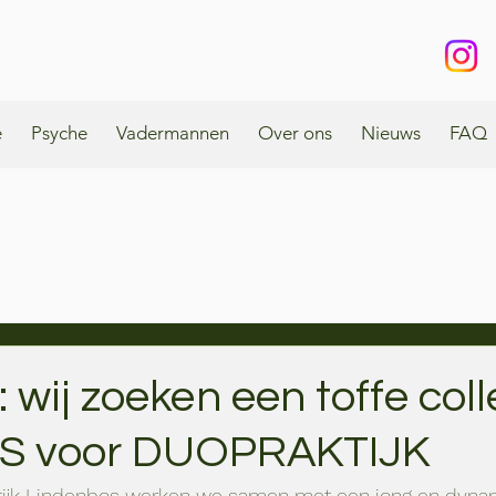
enbos
e
Psyche
Vadermannen
Over ons
Nieuws
FAQ
 wij zoeken een toffe col
S voor DUOPRAKTIJK
ktijk Lindenbos werken we samen met een jong en dyna