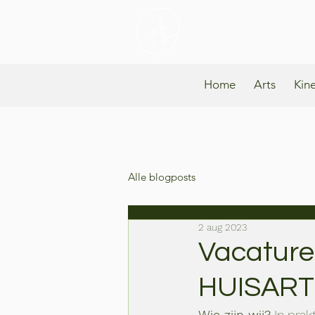
Praktijk Lind
Home
Arts
Kin
Alle blogposts
2 aug 2023
Vacature:
HUISART
Wie zijn wij?
 In pra