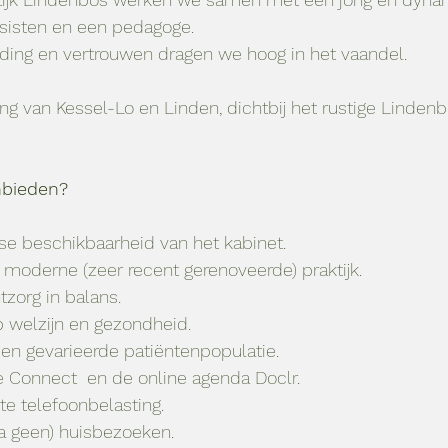
nesisten en een pedagoge. 
inding en vertrouwen dragen we hoog in het vaandel. 
g van Kessel-Lo en Linden, dichtbij het rustige Lindenbo
nbieden?
ijdse beschikbaarheid van het kabinet.
en moderne (zeer recent gerenoveerde) praktijk.
ntzorg in balans. 
op welzijn en gezondheid.
 en gevarieerde patiëntenpopulatie.
re Connect  en de online agenda Doclr.
kte telefoonbelasting. 
jna geen) huisbezoeken. 