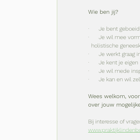
Wie ben jij?
·      Je bent geboei
·      Je wil mee vor
  holistische genees
·      Je werkt graag 
·      Je kent je ei
·      Je wil mede in
·      Je kan en wil z
Wees welkom, voor 
over jouw mogelijk
Bij interesse of vrage
www.praktijklindenb