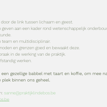
d door de link tussen lichaam en geest. 
m geven aan een kader rond wetenschappelijk onderbouwde 	
kunde.
in team en multidisciplinair. 
gen noden en grenzen goed en bewaakt deze.
spraak in de werking van de praktijk. 
elfstandig werken.
een gezellige babbel met taart en koffie, om mee n
e plek binnen ons geheel.
n: 
sanne@praktijklindebos.be
os.be