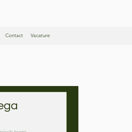
Kortrijksestraat 359A, 3010, Kessel-Lo
Contact
Vacature
lega
misch team 