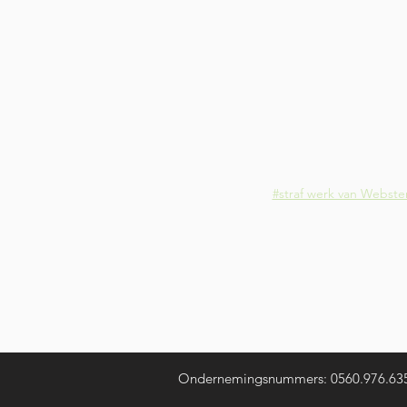
#straf werk van Webste
Ondernemingsnummers:
0560.976.635