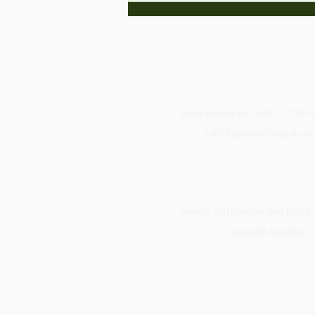
Contact
Kortrijksestraat 359A, 3010 K
info@praktijklindenbos
Mannenwat?
MannenCIRKELS!
Vacature:
Neem vrijblijvend een kijkje
vacature pagina.