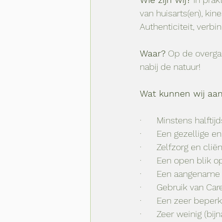
van huisarts(en), ki
Authenticiteit, verb
Waar?
 Op de overgan
nabij de natuur! 
Wat kunnen wij aa
·      Minstens halft
·      Een gezellige 
·      Zelfzorg en clië
·      Een open blik 
·      Een aangename
·      Gebruik van Ca
·      Een zeer beper
·      Zeer weinig (bi