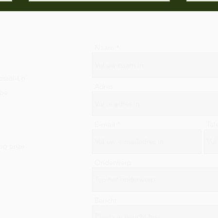
Naam
It's 
essel-Lo
Adres
.be
Team bekkenbodem wordt
groter!
E-mail
Tel
 op onze
Onderwerp
Bericht