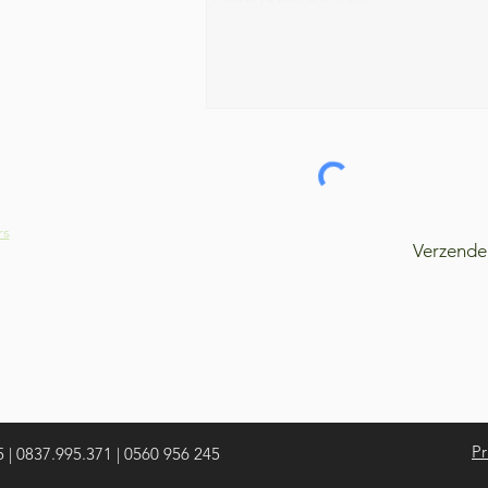
rs
Verzende
Pr
 | 0837.995.371 | 0560 956 245