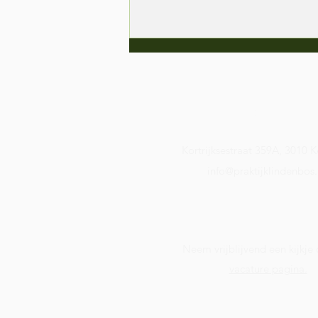
Contact
Kortrijksestraat 359A, 3010 K
info@praktijklindenbos
Mannenwat?
MannenCIRKELS!
Vacature:
Neem vrijblijvend een kijkje
vacature pagina.