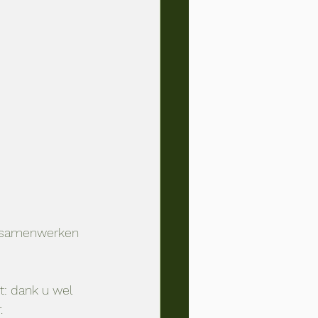
n samenwerken 
: dank u wel 
.