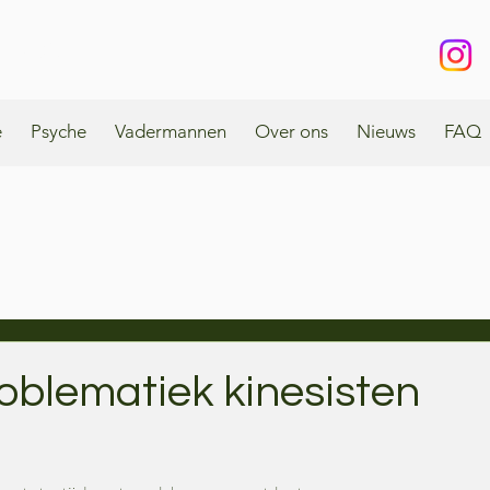
enbos
e
Psyche
Vadermannen
Over ons
Nieuws
FAQ
oblematiek kinesisten