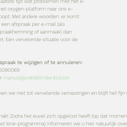
aatste tijd wat problemen met het e-
 het oxygen-platform naar ons e-
opt. Met andere woorden: er komt 
e een afspraak per e-mail (als 
praakherinning of aanmaak) dan 
t. Een vervelende situatie voor de 
spraak te wijzigen of te annuleren:
485080069
r 
manus@praktijklindenbos.be
 we niet tot vervelende verrassingen en blijft het fij
ak! Zodra het euvel zich opgelost heeft (op dat moment
t kine-programma) informeren we u hier natuurlijk over