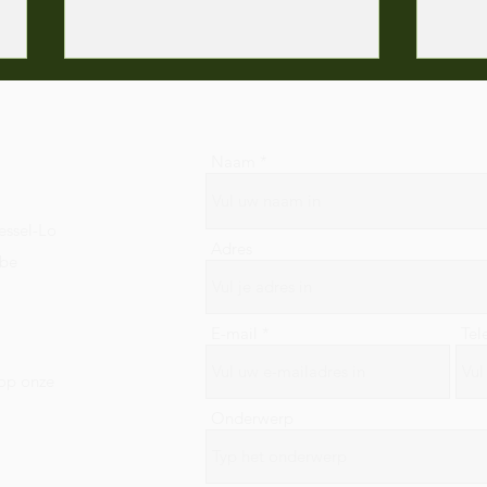
Naam
It's 
essel-Lo
Adres
.be
Team bekkenbodem wordt
groter!
E-mail
Tel
 op onze
Onderwerp