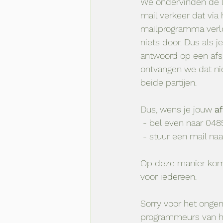
We ondervinden de l
mail verkeer dat via
mailprogramma verlo
niets door. Dus als j
antwoord op een afs
ontvangen we dat nie
beide partijen. 
Dus, wens je jouw 
af
 - bel even naar 0
 - stuur een mail naa
Op deze manier komen
voor iedereen.
Sorry voor het ongem
programmeurs van he