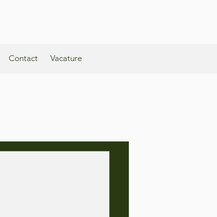
Kortrijksestraat 359A, 3010, Kessel-Lo
Contact
Vacature