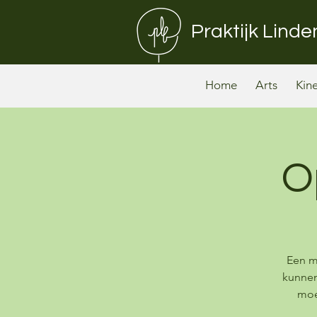
Praktijk Lind
Home
Arts
Kin
O
Een m
kunnen
moe