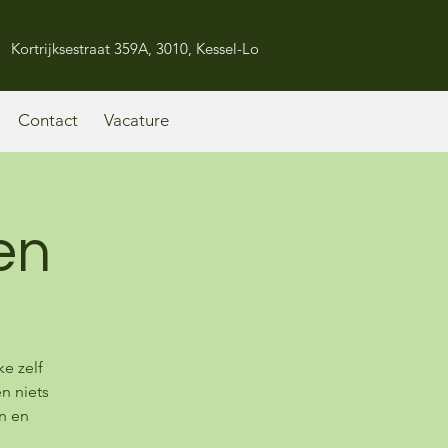
Kortrijksestraat 359A, 3010, Kessel-Lo
Contact
Vacature
en
e zelf
n niets
n en